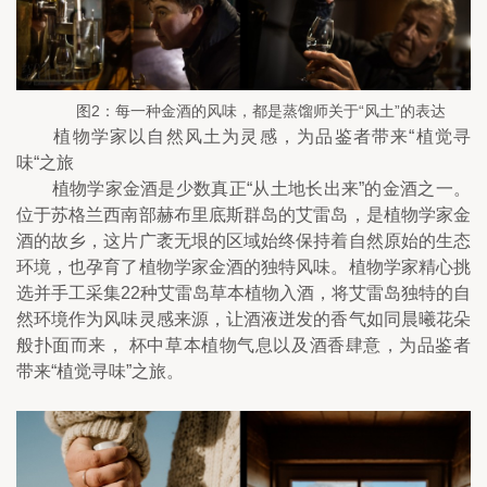
图2：每一种金酒的风味，都是蒸馏师关于“风土”的表达
　　植物学家以自然风土为灵感，为品鉴者带来“植觉寻
味“之旅
　　植物学家金酒是少数真正“从土地长出来”的金酒之一。
位于苏格兰西南部赫布里底斯群岛的艾雷岛，是植物学家金
酒的故乡，这片广袤无垠的区域始终保持着自然原始的生态
环境，也孕育了植物学家金酒的独特风味。植物学家精心挑
选并手工采集22种艾雷岛草本植物入酒，将艾雷岛独特的自
然环境作为风味灵感来源，让酒液迸发的香气如同晨曦花朵
般扑面而来， 杯中草本植物气息以及酒香肆意，为品鉴者
带来“植觉寻味”之旅。