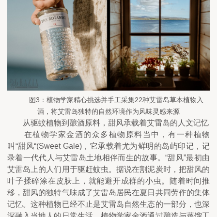
图3：植物学家精心挑选并手工采集22种艾雷岛草本植物入
酒，将艾雷岛独特的自然环境作为风味灵感来源
　　从驱蚊植物到酿酒原料，甜风承载着艾雷岛的人文记忆
　　在植物学家金酒的众多植物原料当中，有一种植物
叫“甜风“(Sweet Gale)，它承载着尤为鲜明的岛屿印记，记
录着一代代人与艾雷岛土地相伴而生的故事。“甜风”最初由
艾雷岛上的人们用于驱赶蚊虫。据说在割泥炭时，把甜风的
叶子揉碎涂在皮肤上，就能避开成群的小虫。随着时间推
移，甜风的独特气味成了艾雷岛居民在夏日共同劳作的集体
记忆。这种植物已经不止是艾雷岛自然生态的一部分，也深
深融入当地人的日常生活。植物学家金酒通过酿造与蒸馏工