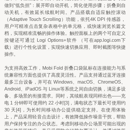
做到“低负担”：展开即自动开机，简化使用步骤；折叠则自
动关机，有效延长续航时间。产品搭载自适应触控滚动
（Adaptive Touch Scrolling）功能，依托4K DPI 传感器，
用户可精准点击复杂表格中的单元格，或快速浏览长篇文
档，实现精准流畅的操作体验。触控面板上的两个可自定义
按键还可通过 Logi Options+软件 （可在app.logi.com下
载）进行个性化设置，实现快速切换应用、即时截图等快捷
操作。 
为支持高效工作，Mobi Fold 折叠口袋鼠标在连接能力与系
统兼容性方面也提供了高度灵活性。产品支持通过蓝牙连接
最多三台设备，并可在 Windows、macOS、ChromeOS、
Android、iPadOS 与 Linux等系统之间自由切换，满足多设
备、多场景的衔接需求。同时，其续航表现同样出色——充
电 1 分钟即可使用约 22 小时[3]，满电状态下最长可使用约
30 天[4]，为长时间移动办公提供稳定支持。在使用体验
上，产品采用轻音点击设计，有效降低操作噪音干扰，帮助
用户保持专注的办公状态。考虑到移动办公场景可能出现的