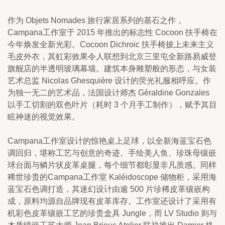
作为 Objets Nomades 旅行家居系列的基石之作，
Campana工作室于 2015 年推出的标志性 Cocoon 扶手椅在
今年焕发全新光彩。Cocoon Dichroic 扶手椅披上未来主义
毛皮外衣，其虹彩效果令人联想到北京三里屯全新路易威登
旗舰店的半透明玻璃幕墙。建筑本身雕塑般的形态，与女装
艺术总监 Nicolas Ghesquière 设计的荧光礼服相呼应。作
为独一无二的艺术品，法国设计师杰 Géraldine Gonzales 
以手工切割的双色叶片（耗时 3 个月手工制作），赋予其目
眩神迷的视觉效果。
Campana工作室设计的惊艳桌上足球，以全新海蓝宝石色
调回归，堪称工艺与创意的奇迹。手绘美人鱼、珍珠母镶嵌
球台面与鳞片状皮革桌腿，每个细节都彰显非凡质感。同样
稀世珍贵的Campana工作室 Kaléidoscope 储物柜，采用海
蓝宝石色调打造，其迷幻设计由逾 500 片珍稀皮革镶嵌构
成，原料均源自品牌现有皮革库存。工作室还设计了采用有
机彩色皮革镶嵌工艺的珍贵盒具 Jungle，而 LV Studio 则与