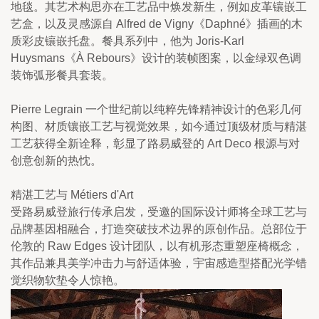
地毯。其艺术构思亦在工艺品中焕发新生，例如皮革镶嵌工
艺盒，以及灵感源自 Alfred de Vigny《Daphné》插画的木
质彩皮镶嵌托盘。餐具系列中，他为 Joris-Karl 
Huysmans《À Rebours》设计的装帧图案，以金绿双色调
装饰弧形餐具套装。
Pierre Legrain 一个世纪前以纯粹先锋精神设计的色彩几何
构图、材质镶嵌工艺与视觉效果，如今通过顶级材质与精湛
工艺获得全新诠释，彰显了路易威登的 Art Deco 根源与对
创意创新的热忱。
精湛工艺与 Métiers d'Art
受路易威登旅行传承启发，受邀的国际设计师将全球工艺与
品牌基因相融合，打造突破技术边界的原创作品。总部位于
伦敦的 Raw Edges 设计团队，以有机形态重塑座椅概念，
其作品兼具美学冲击力与舒适体验，宇宙感造型搭配光学错
觉织物软垫令人惊艳。