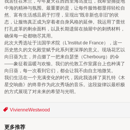
我居住在米兰，今年夏天在西西里海岛度过，我希望捕捉地
中海的精神与氛围。最重要的是，让每件服饰都显得轻松自
然、富有生活感且易于打理，呈现出“既非新也非旧”的状
态，让服饰真正成为穿着者自身风格的延伸。我运用了蕾丝
打孔皮革的剩余面料，以及长期遗留在抽屉中的刺绣材料，
确保每一处都物尽其用。
此次大秀选址于法国学术院（L'Institut de France），这一
历史悠久的文化殿堂赋予此系列更深厚的意义。现场花艺以
向日葵为主，并点缀了一把来自瑟堡（Cherbourg）的伞
——象征着温暖与欢愉。我们的伦敦工作室露台上也种满了
向日葵，每一次看到它们，都会让我不由自主地微笑。 
我们生活在一个充满变化的时代，因此我选择了莫扎特《木
星交响曲》的终章作为此次秀场的音乐。这段旋律以最积极
的方式展现了对未来的希望与光明。
VivienneWestwood
更多推荐